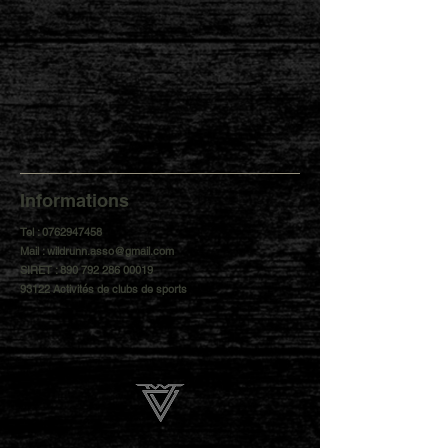
Informations
Tel :
0762947458
Mail :
wildrunn.asso@gmail.com
SIRET :
890 792 286 00019
93122 Activités de clubs de sports