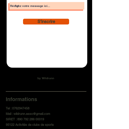
S'inscrire
by Wildrunn
Informations
Tel :
0762947458
Mail :
wildrunn.asso@gmail.com
SIRET :
890 792 286 00019
93122 Activités de clubs de sports