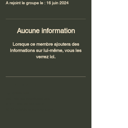
A rejoint le groupe le : 16 juin 2024
Aucune information
Lorsque ce membre ajoutera des
informations sur lui-même, vous les
verrez ici.
Informations
Tel :
0762947458
Mail :
wildrunn.asso@gmail.com
SIRET :
890 792 286 00019
93122 Activités de clubs de sports