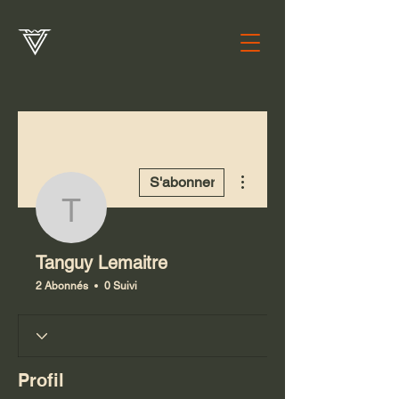
Plus d'actions
S'abonner
Tanguy Lemaitre
Tanguy Lemaitre
2 Abonnés
0 Suivi
Profil