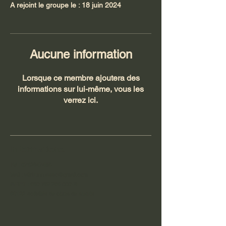
A rejoint le groupe le : 18 juin 2024
Aucune information
Lorsque ce membre ajoutera des
informations sur lui-même, vous les
verrez ici.
Informations
Tel :
0762947458
Mail :
wildrunn.asso@gmail.com
SIRET :
890 792 286 00019
93122 Activités de clubs de sports