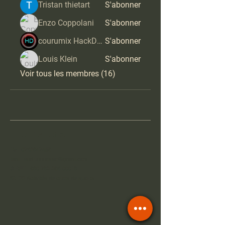
Tristan thietart
S'abonner
Enzo Coppolani
S'abonner
courumix HackDoros
S'abonner
Louis Klein
S'abonner
Voir tous les membres (16)
Informations
Tel :
0762947458
Mail :
wildrunn.asso@gmail.com
SIRET :
890 792 286 00019
93122 Activités de clubs de sports