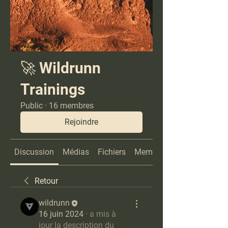
🚀 Wildrunn
Trainings
Public
·
16 membres
Rejoindre
Discussion
Médias
Fichiers
Membres
Retour
wildrunn
16 juin 2024
·
a mis à
jour la description du