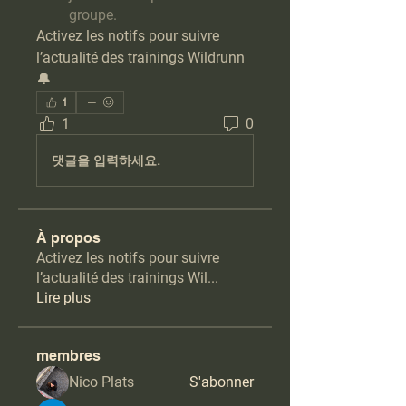
groupe.
Activez les notifs pour suivre 
l’actualité des trainings Wildrunn 
🔔
1
1
0
댓글을 입력하세요.
À propos
Activez les notifs pour suivre
l’actualité des trainings Wil
...
Lire plus
membres
Nico Plats
S'abonner