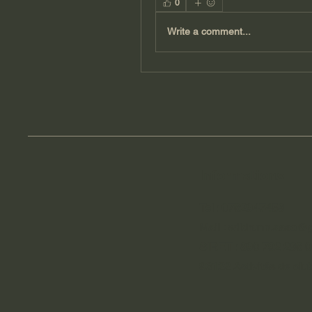
0
Write a comment...
Informations
Tel : 0762947458
Mail :
wildrunn.asso@
SIRET : 890 792 286
93122 Activités de clu