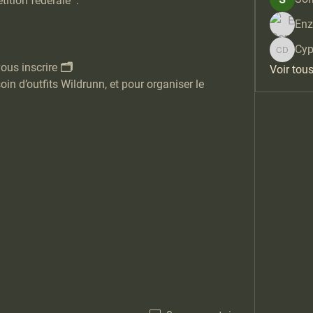
ition fédérale  : 
Enz
Cyp
Cyprien
us inscrire 🗂️
Voir tou
n d’outfits Wildrunn, et pour organiser le 