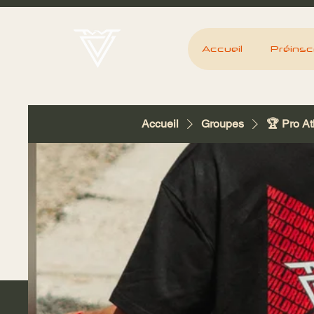
Accueil
Préinscr
Accueil
Groupes
🏆 Pro At