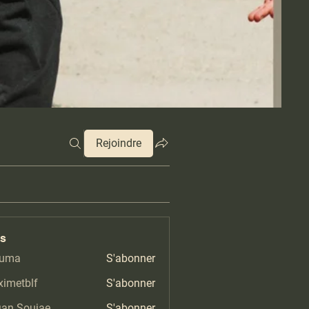
Rejoindre
s
ruma
S'abonner
imetblf
S'abonner
blf
ian Soujae
S'abonner