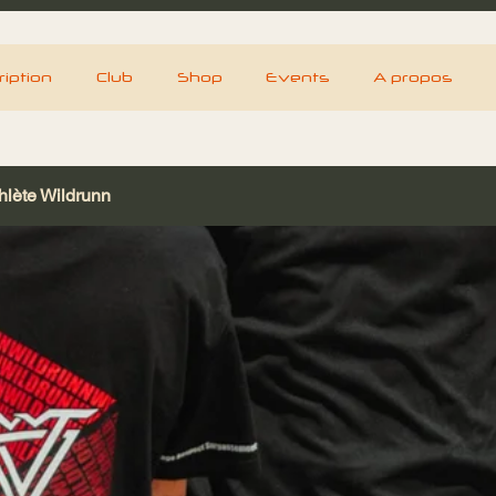
iption
Club
Shop
Events
A propos
hlète Wildrunn