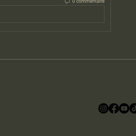
0 commentaire
Nous suivre
gmail.com
 00019
bs de sports