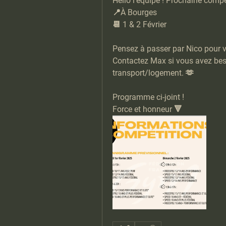
Hello l’équipe ! Prochaine compét
📍À Bourges 
📆 1 & 2 Février 
Pensez à passer par Nico pour vo
Contactez Max si vous avez besoi
transport/logement. 🫶
Programme ci-joint ! 
Force et honneur 🔻