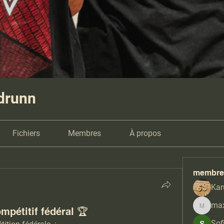
ldrunn
Fichiers
Membres
À propos
membre
Ka
max
mpétitif fédéral 🏆
maximet
Sof