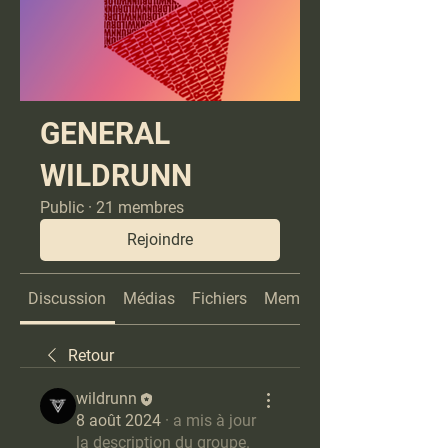
GENERAL
WILDRUNN
Public
·
21 membres
Rejoindre
Discussion
Médias
Fichiers
Membres
Retour
wildrunn
8 août 2024
·
a mis à jour
la description du groupe.