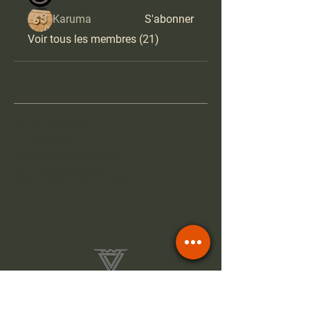
Karuma
S'abonner
Voir tous les membres (21)
Informations
Tel :
0762947458
Mail :
wildrunn.asso@gmail.com
SIRET :
890 792 286 00019
93122 Activités de clubs de sports