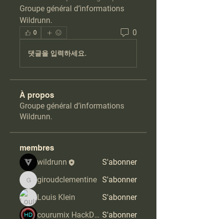
Groupe général d’informations 
Wildrunn.
0
0
댓글을 입력하세요.
À propos
Groupe général d’informations
Wildrunn.
membres
wildrunn
S'abonner
giroudclementine
S'abonner
giroudclementine
Louis Klein
S'abonner
courumix HackDoros
S'abonner