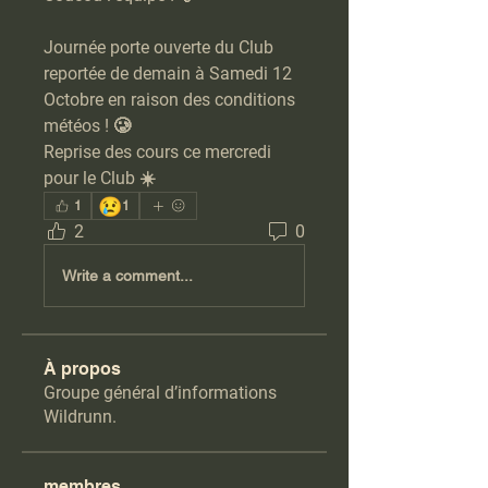
Journée porte ouverte du Club 
reportée de demain à Samedi 12 
Octobre en raison des conditions 
météos ! 🥲
Reprise des cours ce mercredi 
pour le Club ☀️
😢
1
1
2
0
Write a comment...
À propos
Groupe général d’informations
Wildrunn.
membres