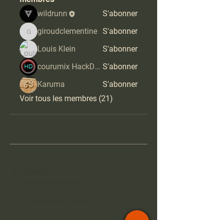
wildrunn
S'abonner
giroudclementine
S'abonner
giroudclementine
Louis Klein
S'abonner
courumix HackDoros
S'abonner
Karuma
S'abonner
Voir tous les membres (21)
Informations
Tel :
0762947458
Mail :
wildrunn.asso@gmail.com
SIRET :
890 792 286 00019
93122 Activités de clubs de sports