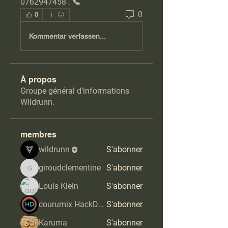
0762947458 . 📞
0
0
Kommentar verfassen...
À propos
Groupe général d’informations
Wildrunn.
membres
wildrunn
S'abonner
giroudclementine
S'abonner
giroudclementine
Louis Klein
S'abonner
courumix HackDoros
S'abonner
Karuma
S'abonner