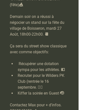
(fête)🎪
Demain soir on a réussi à 
négocier un stand sur la fête du 
village de Boisseron, mardi 27 
Août, 18h00-22h00. 📆
Ça sera du street show classique 
avec comme objectifs:
 Récupérer une dotation 
sympa pour les athlètes. 💶
Recruter pour le Wilders PK 
Club (rentrée le 16 
septembre. 🙋‍♂️
Kiffer la soirée en Guest 🫡
Contactez Max pour + d’infos. 