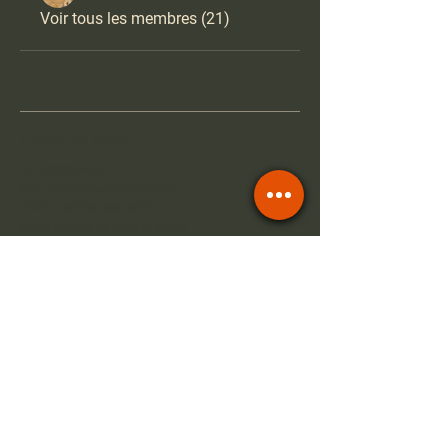
Voir tous les membres (21)
Informations
Tel :
0762947458
Mail :
wildrunn.asso@gmail.com
SIRET :
890 792 286 00019
93122 Activités de clubs de sports