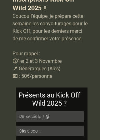
Wild 2025 ‼️
Coucou l’équipe, je prépare cette 
semaine les convoiturages pour le 
Kick Off, pour les derniers merci 
de me confirmer votre présence. 
Pour rappel : 
🕦1er 2 et 3 Novembre
📍 Générargues (Alès) 
💶 : 50€/personne 
Présents au Kick Off 
Wild 2025 ? 
Je  serais là  ! 🥇
0
%
pas dispo .. 
0
%