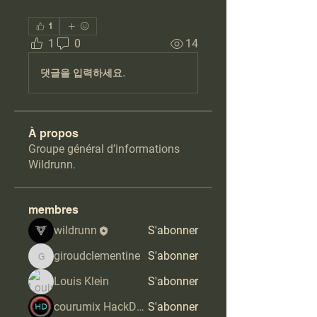
1
1
0
14
댓글을 입력하세요.
À propos
Groupe général d’informations
Wildrunn.
membres
wildrunn
S'abonner
giroudclementine
S'abonner
giroudclementine
Louis Klein
S'abonner
courumix HackDoros
S'abonner