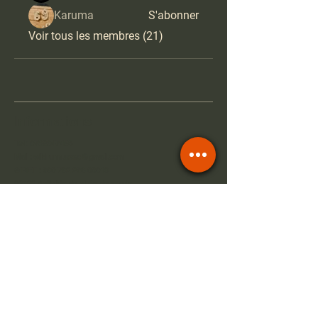
Karuma
S'abonner
Voir tous les membres (21)
Informations
Tel :
0762947458
Mail :
wildrunn.asso@gmail.com
SIRET :
890 792 286 00019
93122 Activités de clubs de sports