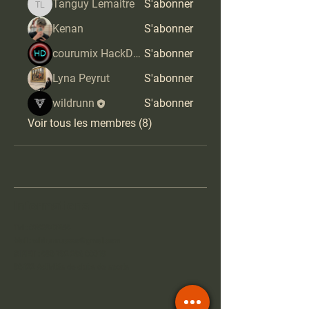
Tanguy Lemaitre
S'abonner
Tanguy Lemaitre
Kenan
S'abonner
courumix HackDoros
S'abonner
Lyna Peyrut
S'abonner
wildrunn
S'abonner
Voir tous les membres (8)
Informations
Tel :
0762947458
Mail :
wildrunn.asso@gmail.com
SIRET :
890 792 286 00019
93122 Activités de clubs de sports