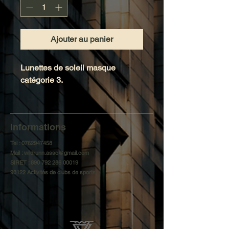
Ajouter au panier
Lunettes de soleil masque
catégorie 3.
Informations
Tel :
0762947458
Mail :
wildrunn.asso@gmail.com
SIRET :
890 792 286 00019
93122 Activités de clubs de sports