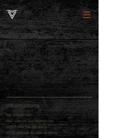
Informations
Tel :
0762947458
Mail :
wildrunn.asso@gmail.com
SIRET :
890 792 286 00019
93122 Activités de clubs de sports